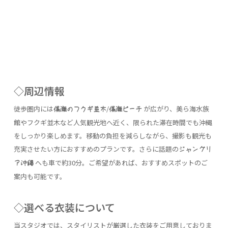
◇周辺情報
徒歩圏内には
/
が広がり、美ら海水族
備瀬のフクギ並木
備瀬ビーチ
館やフクギ並木など人気観光地へ近く、限られた滞在時間でも沖縄
をしっかり楽しめます。移動の負担を減らしながら、撮影も観光も
充実させたい方におすすめのプランです。さらに話題の
ジャングリ
へも車で約30分。ご希望があれば、おすすめスポットのご
ア沖縄
案内も可能です。
◇選べる衣装について
当スタジオでは、スタイリストが厳選した衣装をご用意しておりま