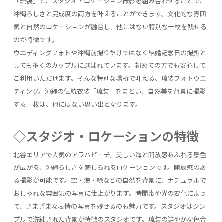
「琉装」と、スタジオ・ロケーション撮影を組み合わせることで、
沖縄らしさと完成度の両方を叶えることができます。文化的な雰囲
気と自然のロケーションが融合し、他にはない特別な一枚を残せる
のが特徴です。
ウエディングフォトや沖縄前撮りだけではなく結婚記念日の撮影と
しても多くのカップルに選ばれています。初めての方でも安心して
ご利用いただけます。そんな特別な場所で叶える、琉装フォトウエ
ディング。沖縄の伝統衣装「琉装」をまとい、自然美を背景に撮影
する一枚は、他にはない思い出となります。
◇スタジオ・ロケーションの特徴
北谷エリアで人気のアラハビーチ。美しい海と開放感あふれる景色
が広がる、沖縄らしさを感じられるロケーションです。開放感のあ
る撮影が可能です。空・海・緑などの自然を背景に、ナチュラルで
おしゃれな雰囲気の写真に仕上がります。時間帯や光の変化によっ
て、さまざまな表情の写真を残せるのも魅力です。スタジオはシン
プルで洗練された背景が特徴のスタジオです。琉装の鮮やかな色合