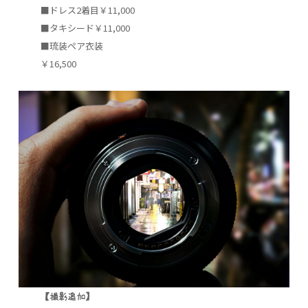
■ドレス2着目￥11,000
■タキシード￥11,000
■琉装ペア衣装
￥16,500
【撮影追加】